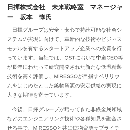
日揮株式会社 未来戦略室 マネージャ
ー 坂本 惇氏
⽇揮グループは安全・安⼼で持続可能な社会シ
ステムの実現に向けて、⾰新的な技術やビジネス
モデルを有するスタートアップ企業への投資を⾏
っています。当社では、QSTにおいて中道CEO等
が長年にわたって研究開発された新たな低温精製
技術を⾼く評価し、MiRESSOが目指すベリリウ
ムをはじめたとした鉱物資源の安定供給の実現に
大きな期待を寄せています。
今後、⽇揮グループが培ってきた非鉄金属領域
などのエンジニアリング技術や各種知⾒を融合さ
せる事で、MiRESSOと共に鉱物資源サプライチ