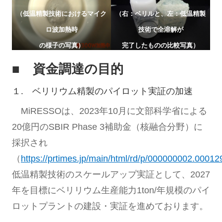
（低温精製技術におけるマイク
（右：ベリルと、左：低温精製
ロ波加熱時
技術で全溶解が
の様子の写真）
完了したものの比較写真）
■ 資金調達の目的
１. ベリリウム精製のパイロット実証の加速
MiRESSOは、2023年10月に文部科学省による
20億円のSBIR Phase 3補助金（核融合分野）に
採択され
（
https://prtimes.jp/main/html/rd/p/000000002.00012
低温精製技術のスケールアップ実証として、2027
年を目標にベリリウム生産能力1ton/年規模のパイ
ロットプラントの建設・実証を進めております。