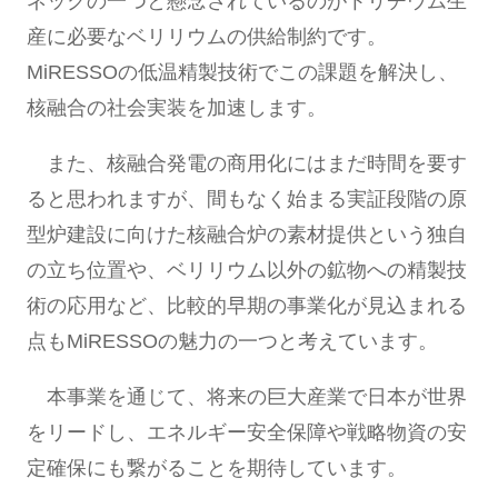
ネックの一つと懸念されているのがトリチウム生
産に必要なベリリウムの供給制約です。
MiRESSOの低温精製技術でこの課題を解決し、
核融合の社会実装を加速します。
また、核融合発電の商用化にはまだ時間を要す
ると思われますが、間もなく始まる実証段階の原
型炉建設に向けた核融合炉の素材提供という独自
の立ち位置や、ベリリウム以外の鉱物への精製技
術の応用など、比較的早期の事業化が見込まれる
点もMiRESSOの魅力の一つと考えています。
本事業を通じて、将来の巨大産業で日本が世界
をリードし、エネルギー安全保障や戦略物資の安
定確保にも繋がることを期待しています。