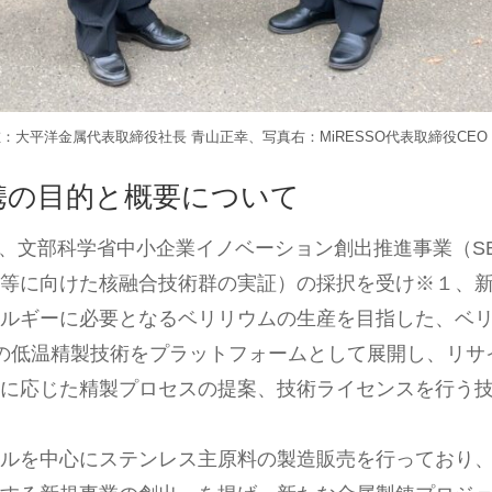
：大平洋金属代表取締役社長 青山正幸、写真右：MiRESSO代表取締役CEO
携の目的と概要について
0月に、文部科学省中小企業イノベーション創出推進事業（S
炉等に向けた核融合技術群の実証）の採択を受け※１、
ネルギーに必要となるベリリウムの生産を目指した、ベ
SOの低温精製技術をプラットフォームとして展開し、リ
題に応じた精製プロセスの提案、技術ライセンスを行う
ルを中心にステンレス主原料の製造販売を行っており、中期