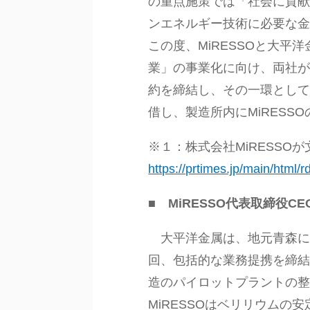
の重点施策では「社会に貢
ンエネルギー技術に必要な
この度、MiRESSOと大
業」の事業化に向け、両社
約を締結し、その一環として
借し、製造所内にMiRES
※１：株式会社MiRESSO
https://prtimes.jp/main/html
■ MiRESSO代表取締役C
大平洋金属は、地元青森に
回、包括的な業務提携を締
造のパイロットプラントの
MiRESSOはベリリウム