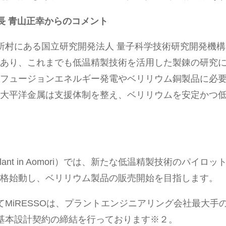
長 青山正幸からのコメント
ケ所村にある国立研究開発法人 量子科学技術研究開発機
であり、これまでも低温精製技術を活用した製錬の研究
、フュージョンエネルギー発電やベリリウム銅製品に必
。大平洋金属は支援体制を整え、ベリリウムを安定かつ
ting plant in Aomori）では、新たな低温精製技術のパ
本格始動し、ベリリウム製品の販売開始を目指します。
てMiRESSOは、プラントエンジニアリング会社最大手
る基本設計契約の締結を行っております※２。