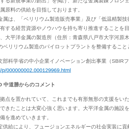
献する新規事業の創出」を掲げ、新たな金属製錬プロジ
金属原料の供給を目指しております。
平洋金属は、「ベリリウム製造販売事業」及び「低温精製
が有する経営資源やノウハウを持ち寄り推進することを
、大平洋金属の製造所（住所：青森県八戸市大字河原木字
SOのベリリウム製造のパイロットプラントを整備するこ
が文部科学省の中小企業イノベーション創出事業（SBIR
/rd/p/000000002.000129969.html
EO 中道勝からのコメント
拠点を置かれていて、これまでも有形無形の支援をいた
結できたことは大変心強く思います。大平洋金属の施設
整備を進めていきます。
の安定供給により、フュージョンエネルギーの社会実装に貢